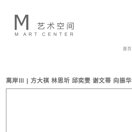
首页
离岸Ⅲ | 方大祺 林思圻 邱奕雯 谢文蒂 向振华