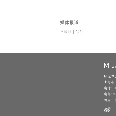
媒体报道
不设计 | 兮兮
M 艺术
上海市 
电话: +8
电邮:
m
每周二 到