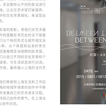
，并且期待以不同的尝试进行
络，让五位艺术家打破国界、
中的文化背景弱化，来呈现出
态。
实录的剪影，将他们对艺术最
作的感触在非历史的当下层面
们以个体的形式与城市相互关
小荣、从个体感知出发的李文
还是植根亚洲视野的赵世珉，
们以自己不同的文化背景和个
语境、与生活状态进行对流。
作用，最终融入上海的当代艺
他们移居到上海生活和工作后
海的地域环境里的创作中不断
并发展自己的艺术语言过程。
持自己创作的勇气，在上海当
以创作对流。