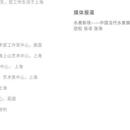
究生，现工作生活于上海
媒体报道
水墨新境——中国当代水墨展 |
劲松 张诠 张浩
艺术家工作室中心，美国
，海上山艺术中心，上海
景中心， 上海
展，艺术景中心，上海
上海
中心，英国
地利