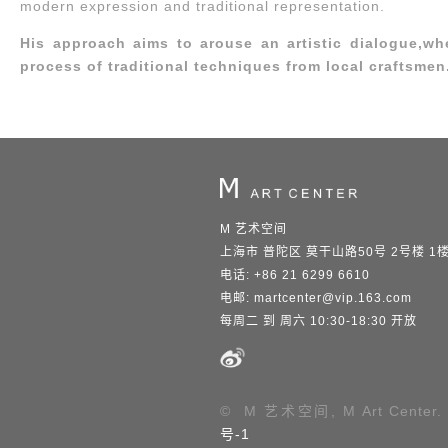
modern expression and traditional representation.
His approach aims to arouse an artistic dialogue,whet
process of traditional techniques from local craftsmen
M 艺术空间
上海市 普陀区 莫干山路50号 2号楼 1
电话: +86 21 6299 6610
电邮:
martcenter@vip.163.com
每周二 到 周六 10:30-18:30 开放
© M 艺术空间, M Art Center.
号-1