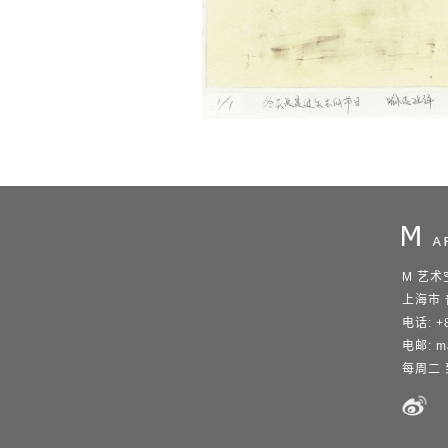
M 艺术
上海市 
电话: +8
电邮:
m
每周二 到