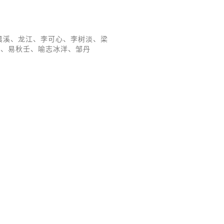
、李晨溪、龙江、李可心、李树淡、梁
泽、易秋壬、喻志冰洋、邹丹